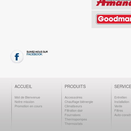
ACCUEIL
PRODUITS
SERVIC
Mot de Bienvenue
Accessoires
Entretien
Notre mission
Chauffage biénergie
Installation
Promotion en cours
Climatiseurs
Vente
Filtration dair
Filtres
Fournaises
Auto-constr
Thermopompes
Thermostats