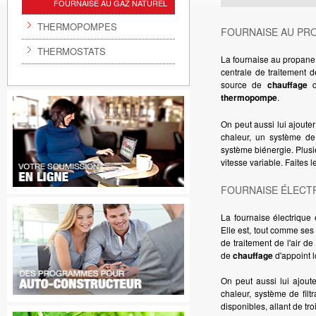
FOURNAISE AU GAZ NATUREL
THERMOPOMPES
FOURNAISE AU PR
THERMOSTATS
La fournaise au propane 
centrale de traitement d
source de
chauffage
d'
thermopompe
.
On peut aussi lui ajoute
chaleur, un système de 
système biénergie. Plusie
vitesse variable. Faites
FOURNAISE ÉLECT
La fournaise électrique
Elle est, tout comme ses 
de traitement de l'air de
de
chauffage
d'appoint l
On peut aussi lui ajoute
chaleur, système de filt
disponibles, allant de tro