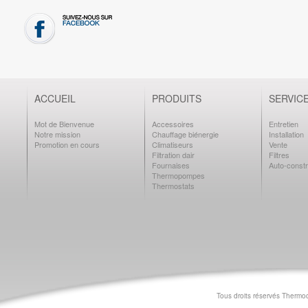
ACCUEIL
PRODUITS
SERVIC
Mot de Bienvenue
Accessoires
Entretien
Notre mission
Chauffage biénergie
Installation
Promotion en cours
Climatiseurs
Vente
Filtration dair
Filtres
Fournaises
Auto-constr
Thermopompes
Thermostats
Tous droits réservés Thermo