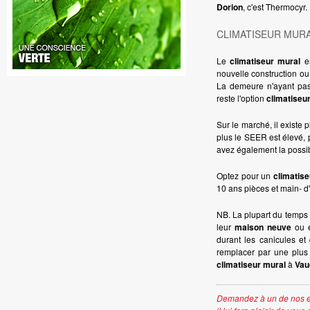
Dorion
, c'est Thermocyr.
CLIMATISEUR MUR
Le
climatiseur mural
es
nouvelle construction ou 
La demeure n'ayant pas 
reste l'option
climatiseu
Sur le marché, il existe
plus le SEER est élevé, 
avez également la possib
Optez pour un
climatis
10 ans pièces et main- d
NB. La plupart du temps
leur
maison neuve
ou e
durant les canicules et
remplacer par une plus 
climatiseur mural
à
Vau
Demandez à un de nos e