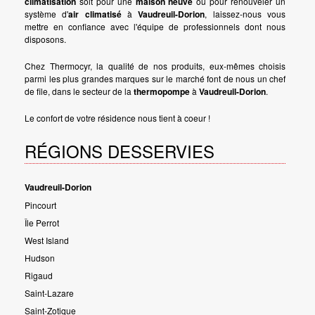
climatisation
soit pour une
maison neuve
ou pour renouveler un
système d'
air climatisé
à
Vaudreuil-Dorion
, laissez-nous vous
mettre en confiance avec l'équipe de professionnels dont nous
disposons.
Chez Thermocyr, la qualité de nos produits, eux-mêmes choisis
parmi les plus grandes marques sur le marché font de nous un chef
de file, dans le secteur de la
thermopompe
à
Vaudreuil-Dorion
.
Le confort de votre résidence nous tient à coeur !
RÉGIONS DESSERVIES
Vaudreuil-Dorion
Pincourt
Île Perrot
West Island
Hudson
Rigaud
Saint-Lazare
Saint-Zotique