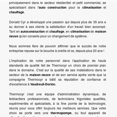
principalement dans le secteur résidentiel et petit commercial, se
spécialisant dans l'
auto construction
pour la
climatisation
et
chauffage
.
Donald Cyr a développé une passion qui depuis plus de 35 ans a
su donner à ses clients la satisfaction d'un travail bien accompli.
Tant en
autoconstuction
et
chauffage
, en
climatisation
de
maison
neuve
qu'en conseils pour un changement de système.
Nous sommes fiers de pouvoir affirmer que le succès de notre
entreprise repose sur le bouche à oreille et ce, depuis plus 20 ans !
L'implication de notre personnel dans l'application de hauts
standards de qualité fait de Thermocyr un choix de premier plan
dans le domaine. C'est sur la qualité de ses installations dans le
secteur de la
maison neuve
et de son service après vente que la
compagnie Thermocyr a bâtit sa réputation de confiance et
d'excellence à
Vaudreuil-Dorion
.
Thermocyr c'est une équipe d'administration dynamique, de
ferblantiers professionnels, de techniciens frigoristes qualifiés,
expérimentés et spécialisés, à la fine pointe de la technologie,
réunis pour vous offrir toujours les meilleurs services. Que votre
choix se porte vers une
thermopompe
, ou tout appareil de