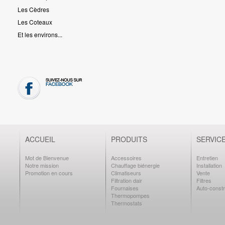
Les Cèdres
Les Coteaux
Et les environs...
ACCUEIL
PRODUITS
SERVIC
Mot de Bienvenue
Accessoires
Entretien
Notre mission
Chauffage biénergie
Installation
Promotion en cours
Climatiseurs
Vente
Filtration dair
Filtres
Fournaises
Auto-constr
Thermopompes
Thermostats